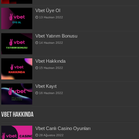
Vbet Üye Ol
13 Haziran 2022
Vbet Yatırım Bonusu
14 Haziran 2022
Vbet Hakkında
15 Haziran 2022
Vbet Kayıt
16 Haziran 2022
Vbet Hakkında
Vbet Canlı Casino Oyunları
28 Ağustos 2022