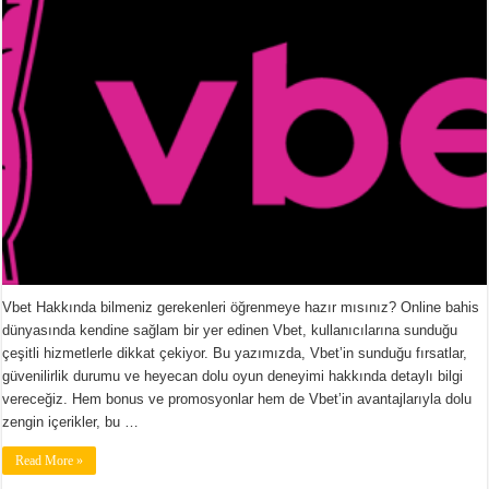
Vbet Hakkında bilmeniz gerekenleri öğrenmeye hazır mısınız? Online bahis
dünyasında kendine sağlam bir yer edinen Vbet, kullanıcılarına sunduğu
çeşitli hizmetlerle dikkat çekiyor. Bu yazımızda, Vbet’in sunduğu fırsatlar,
güvenilirlik durumu ve heyecan dolu oyun deneyimi hakkında detaylı bilgi
vereceğiz. Hem bonus ve promosyonlar hem de Vbet’in avantajlarıyla dolu
zengin içerikler, bu …
Read More »