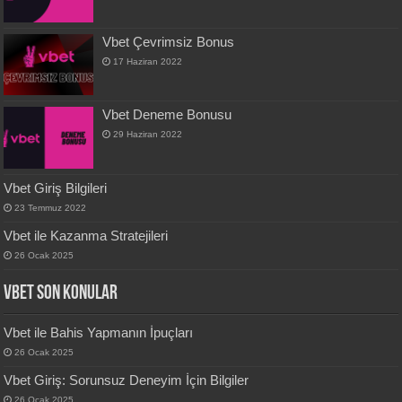
Vbet Çevrimsiz Bonus
17 Haziran 2022
Vbet Deneme Bonusu
29 Haziran 2022
Vbet Giriş Bilgileri
23 Temmuz 2022
Vbet ile Kazanma Stratejileri
26 Ocak 2025
Vbet Son Konular
Vbet ile Bahis Yapmanın İpuçları
26 Ocak 2025
Vbet Giriş: Sorunsuz Deneyim İçin Bilgiler
26 Ocak 2025