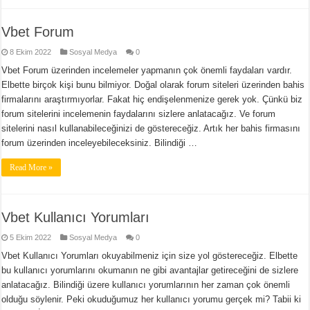
Vbet Forum
8 Ekim 2022
Sosyal Medya
0
Vbet Forum üzerinden incelemeler yapmanın çok önemli faydaları vardır.
Elbette birçok kişi bunu bilmiyor. Doğal olarak forum siteleri üzerinden bahis
firmalarını araştırmıyorlar. Fakat hiç endişelenmenize gerek yok. Çünkü biz
forum sitelerini incelemenin faydalarını sizlere anlatacağız. Ve forum
sitelerini nasıl kullanabileceğinizi de göstereceğiz. Artık her bahis firmasını
forum üzerinden inceleyebileceksiniz. Bilindiği …
Read More »
Vbet Kullanıcı Yorumları
5 Ekim 2022
Sosyal Medya
0
Vbet Kullanıcı Yorumları okuyabilmeniz için size yol göstereceğiz. Elbette
bu kullanıcı yorumlarını okumanın ne gibi avantajlar getireceğini de sizlere
anlatacağız. Bilindiği üzere kullanıcı yorumlarının her zaman çok önemli
olduğu söylenir. Peki okuduğumuz her kullanıcı yorumu gerçek mi? Tabii ki