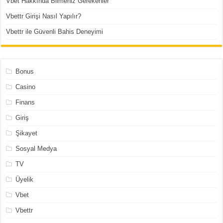
Vbet Hakkında Bilmeniz Gerekenler
Vbettr Girişi Nasıl Yapılır?
Vbettr ile Güvenli Bahis Deneyimi
Bonus
Casino
Finans
Giriş
Şikayet
Sosyal Medya
TV
Üyelik
Vbet
Vbettr