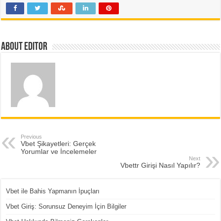
About editor
Previous
Vbet Şikayetleri: Gerçek
Yorumlar ve İncelemeler
Next
Vbettr Girişi Nasıl Yapılır?
Vbet ile Bahis Yapmanın İpuçları
Vbet Giriş: Sorunsuz Deneyim İçin Bilgiler