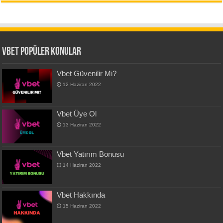
Vbet Popüler Konular
Vbet Güvenilir Mi?
12 Haziran 2022
Vbet Üye Ol
13 Haziran 2022
Vbet Yatırım Bonusu
14 Haziran 2022
Vbet Hakkında
15 Haziran 2022