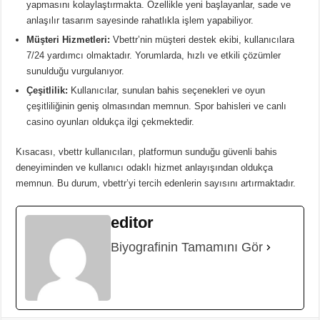
yapmasını kolaylaştırmakta. Özellikle yeni başlayanlar, sade ve
anlaşılır tasarım sayesinde rahatlıkla işlem yapabiliyor.
Müşteri Hizmetleri:
Vbettr’nin müşteri destek ekibi, kullanıcılara
7/24 yardımcı olmaktadır. Yorumlarda, hızlı ve etkili çözümler
sunulduğu vurgulanıyor.
Çeşitlilik:
Kullanıcılar, sunulan bahis seçenekleri ve oyun
çeşitliliğinin geniş olmasından memnun. Spor bahisleri ve canlı
casino oyunları oldukça ilgi çekmektedir.
Kısacası, vbettr kullanıcıları, platformun sunduğu güvenli bahis
deneyiminden ve kullanıcı odaklı hizmet anlayışından oldukça
memnun. Bu durum, vbettr’yi tercih edenlerin sayısını artırmaktadır.
editor
Biyografinin Tamamını Gör