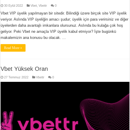
30 Eylül 2022
Vbet
,
Vbettr
0
Vbet VIP üyelik yapılmayan bir sitedir. Bilindiği üzere birçok site VIP üyelik
veriyor. Aslında VIP üyeliğin amacı şudur; üyelik için para verirsiniz ve diğer
üyelerden daha avantajlı imkanlara olursunuz. Aslında bu kulağa çok hoş
geliyor. Peki Vbet ne amaçla VIP üyelik kabul etmiyor? İşte bugünkü
makalemizin ana konusu bu olacak. …
Read More »
Vbet Yüksek Oran
27 Temmuz 2022
Vbettr
0