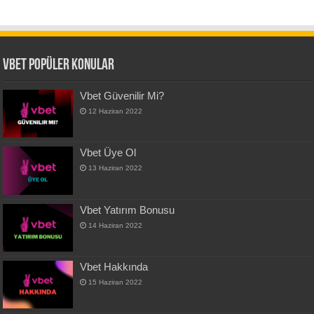
Vbet Popüler Konular
Vbet Güvenilir Mi?
12 Haziran 2022
Vbet Üye Ol
13 Haziran 2022
Vbet Yatırım Bonusu
14 Haziran 2022
Vbet Hakkında
15 Haziran 2022