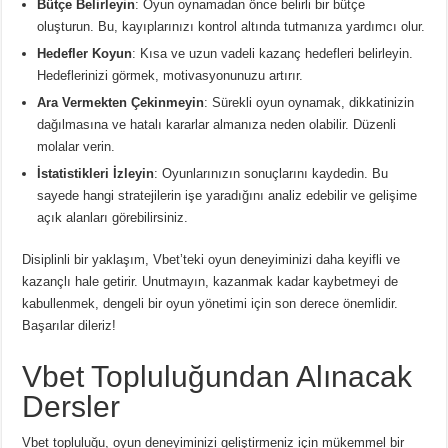
Bütçe Belirleyin
: Oyun oynamadan önce belirli bir bütçe
oluşturun. Bu, kayıplarınızı kontrol altında tutmanıza yardımcı olur.
Hedefler Koyun
: Kısa ve uzun vadeli kazanç hedefleri belirleyin.
Hedeflerinizi görmek, motivasyonunuzu artırır.
Ara Vermekten Çekinmeyin
: Sürekli oyun oynamak, dikkatinizin
dağılmasına ve hatalı kararlar almanıza neden olabilir. Düzenli
molalar verin.
İstatistikleri İzleyin
: Oyunlarınızın sonuçlarını kaydedin. Bu
sayede hangi stratejilerin işe yaradığını analiz edebilir ve gelişime
açık alanları görebilirsiniz.
Disiplinli bir yaklaşım, Vbet’teki oyun deneyiminizi daha keyifli ve
kazançlı hale getirir. Unutmayın, kazanmak kadar kaybetmeyi de
kabullenmek, dengeli bir oyun yönetimi için son derece önemlidir.
Başarılar dileriz!
Vbet Topluluğundan Alınacak
Dersler
Vbet topluluğu, oyun deneyiminizi geliştirmeniz için mükemmel bir