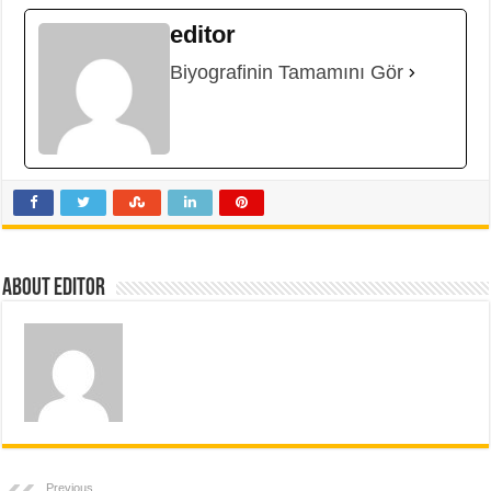
editor
Biyografinin Tamamını Gör
About editor
Previous