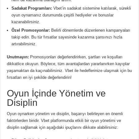
Sadakat Programları:
Vbet’in sadakat sistemine katılarak, sürekli
oyun oynamanız durumunda çeşitli hediyeler ve bonuslar
kazanabilirsiniz.
Özel Promosyonlar:
Belirli dönemlerde düzenlenen kampanyaları
takip edin. Bu tür fırsatlar sayesinde kazanma şansınızı hızla
artırabilirsiniz.
Unutmayın:
Promosyonları değerlendirirken, şartları ve koşulları
dikkatlice okuyun. Böylece, tüm avantajlardan yararlanırken kayıplar
yaşamaktan da kaçınabilirsiniz. Vbet ile hedeflerinize ulaşmak için bu
fırsatları en iyi şekilde değerlendirin!
Oyun İçinde Yönetim ve
Disiplin
Oyun oynarken yönetim ve disiplin, başarıyı belirleyen en önemli
faktörlerden biridir. Vbet platformunda etkili bir oyun yönetimi ve
disiplin sağlamak için aşağıdaki ipuçlarını dikkate alabilirsiniz: