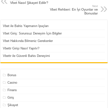
Vbet Nasıl Şikayet Edilir?
Next
Vbet Rehberi: En İyi Oyunlar ve
Bonuslar
Vbet ile Bahis Yapmanın İpuçları
Vbet Giriş: Sorunsuz Deneyim İçin Bilgiler
Vbet Hakkında Bilmeniz Gerekenler
Vbettr Girişi Nasıl Yapılır?
Vbettr ile Güvenli Bahis Deneyimi
Bonus
Casino
Finans
Giriş
Şikayet