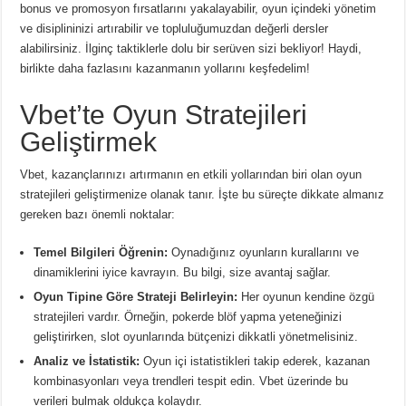
bonus ve promosyon fırsatlarını yakalayabilir, oyun içindeki yönetim
ve disiplininizi artırabilir ve topluluğumuzdan değerli dersler
alabilirsiniz. İlginç taktiklerle dolu bir serüven sizi bekliyor! Haydi,
birlikte daha fazlasını kazanmanın yollarını keşfedelim!
Vbet’te Oyun Stratejileri
Geliştirmek
Vbet, kazançlarınızı artırmanın en etkili yollarından biri olan oyun
stratejileri geliştirmenize olanak tanır. İşte bu süreçte dikkate almanız
gereken bazı önemli noktalar:
Temel Bilgileri Öğrenin:
Oynadığınız oyunların kurallarını ve
dinamiklerini iyice kavrayın. Bu bilgi, size avantaj sağlar.
Oyun Tipine Göre Strateji Belirleyin:
Her oyunun kendine özgü
stratejileri vardır. Örneğin, pokerde blöf yapma yeteneğinizi
geliştirirken, slot oyunlarında bütçenizi dikkatli yönetmelisiniz.
Analiz ve İstatistik:
Oyun içi istatistikleri takip ederek, kazanan
kombinasyonları veya trendleri tespit edin. Vbet üzerinde bu
verileri bulmak oldukça kolaydır.