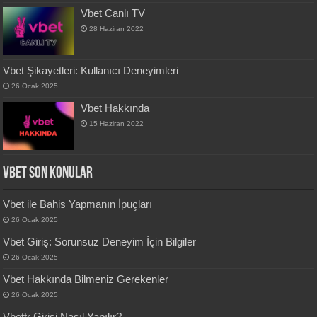
Vbet Canlı TV
28 Haziran 2022
Vbet Şikayetleri: Kullanıcı Deneyimleri
26 Ocak 2025
Vbet Hakkında
15 Haziran 2022
Vbet Son Konular
Vbet ile Bahis Yapmanın İpuçları
26 Ocak 2025
Vbet Giriş: Sorunsuz Deneyim İçin Bilgiler
26 Ocak 2025
Vbet Hakkında Bilmeniz Gerekenler
26 Ocak 2025
Vbettr Girişi Nasıl Yapılır?