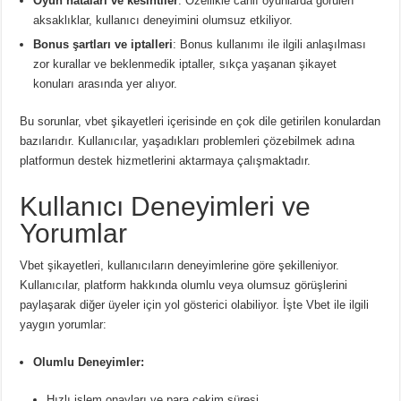
Oyun hataları ve kesintiler
: Özellikle canlı oyunlarda görülen
aksaklıklar, kullanıcı deneyimini olumsuz etkiliyor.
Bonus şartları ve iptalleri
: Bonus kullanımı ile ilgili anlaşılması
zor kurallar ve beklenmedik iptaller, sıkça yaşanan şikayet
konuları arasında yer alıyor.
Bu sorunlar, vbet şikayetleri içerisinde en çok dile getirilen konulardan
bazılarıdır. Kullanıcılar, yaşadıkları problemleri çözebilmek adına
platformun destek hizmetlerini aktarmaya çalışmaktadır.
Kullanıcı Deneyimleri ve
Yorumlar
Vbet şikayetleri, kullanıcıların deneyimlerine göre şekilleniyor.
Kullanıcılar, platform hakkında olumlu veya olumsuz görüşlerini
paylaşarak diğer üyeler için yol gösterici olabiliyor. İşte Vbet ile ilgili
yaygın yorumlar:
Olumlu Deneyimler:
Hızlı işlem onayları ve para çekim süresi.