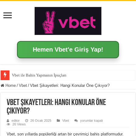
Hemen Vbet'e Giriş Yap!
Vbet ile Bahis Yapmanın İpuçları
Home
/
Vbet
/
Vbet Şikayetleri: Hangi Konular Öne Çıkıyor?
Vbet Şikayetleri: Hangi Konular Öne
Çıkıyor?
Vbet
editor
26 Ocak 2025
Vbet
yorumlar kapalı
Şikayetleri:
26 Views
Hangi
Konular
Vbet, son yıllarda popülerliği artan bir çevrimiçi bahis platformudur.
Öne