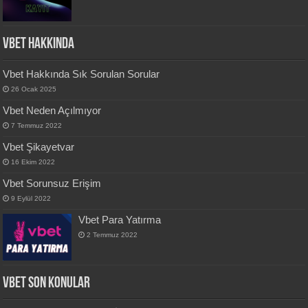
Vbet Hakkında
Vbet Hakkında Sık Sorulan Sorular
26 Ocak 2025
Vbet Neden Açılmıyor
7 Temmuz 2022
Vbet Şikayetvar
16 Ekim 2022
Vbet Sorunsuz Erişim
9 Eylül 2022
Vbet Para Yatırma
2 Temmuz 2022
Vbet Son Konular