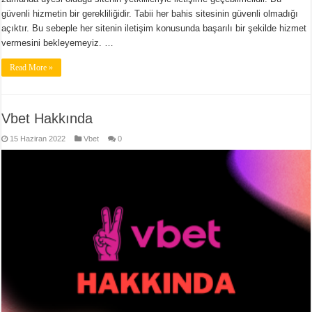
güvenli hizmetin bir gerekliliğidir. Tabii her bahis sitesinin güvenli olmadığı
açıktır. Bu sebeple her sitenin iletişim konusunda başarılı bir şekilde hizmet
vermesini bekleyemeyiz. …
Read More »
Vbet Hakkında
15 Haziran 2022
Vbet
0