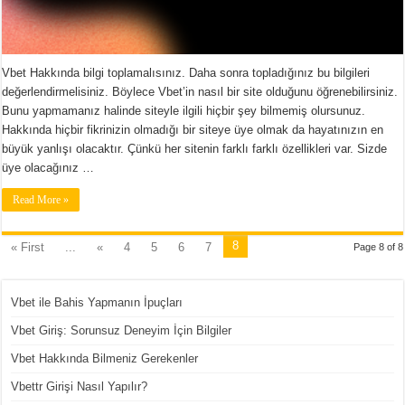
Vbet Hakkında bilgi toplamalısınız. Daha sonra topladığınız bu bilgileri
değerlendirmelisiniz. Böylece Vbet’in nasıl bir site olduğunu öğrenebilirsiniz.
Bunu yapmamanız halinde siteyle ilgili hiçbir şey bilmemiş olursunuz.
Hakkında hiçbir fikrinizin olmadığı bir siteye üye olmak da hayatınızın en
büyük yanlışı olacaktır. Çünkü her sitenin farklı farklı özellikleri var. Sizde
üye olacağınız …
Read More »
8
« First
...
«
4
5
6
7
Page 8 of 8
Vbet ile Bahis Yapmanın İpuçları
Vbet Giriş: Sorunsuz Deneyim İçin Bilgiler
Vbet Hakkında Bilmeniz Gerekenler
Vbettr Girişi Nasıl Yapılır?