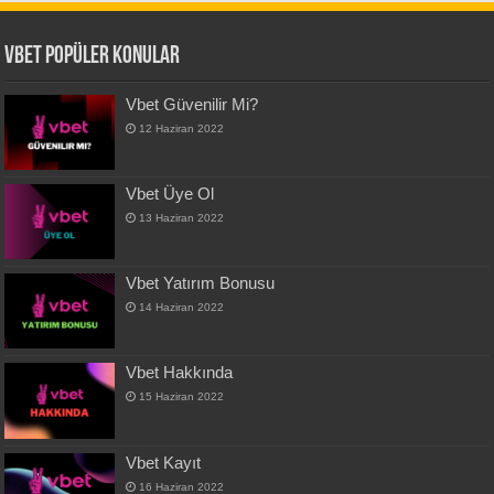
Vbet Popüler Konular
Vbet Güvenilir Mi?
12 Haziran 2022
Vbet Üye Ol
13 Haziran 2022
Vbet Yatırım Bonusu
14 Haziran 2022
Vbet Hakkında
15 Haziran 2022
Vbet Kayıt
16 Haziran 2022