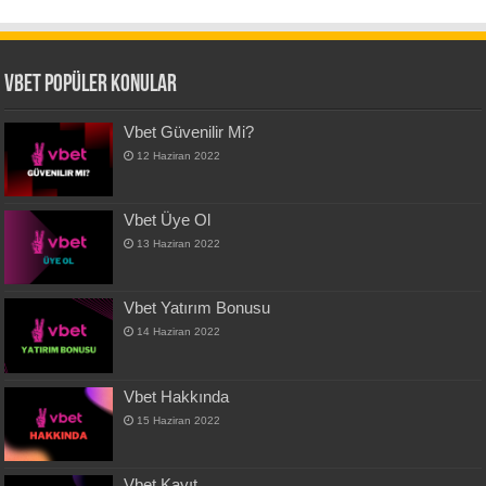
Vbet Popüler Konular
Vbet Güvenilir Mi?
12 Haziran 2022
Vbet Üye Ol
13 Haziran 2022
Vbet Yatırım Bonusu
14 Haziran 2022
Vbet Hakkında
15 Haziran 2022
Vbet Kayıt