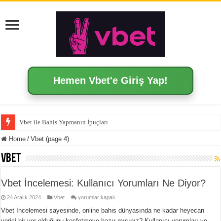
Hemen Vbet'e Giriş Yap!
Vbet ile Bahis Yapmanın İpuçları
Home
/
Vbet (page 4)
Vbet
Vbet İncelemesi: Kullanıcı Yorumları Ne Diyor?
Vbet
24 Aralık 2024
Vbet
yorumlar kapalı
İncelemesi:
Kullanıcı
Vbet İncelemesi sayesinde, online bahis dünyasında ne kadar heyecan
Yorumları
verici bir yer olduğunu keşfetmeye hazır mısınız? Kullanıcı yorumları ve
Ne