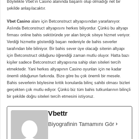
Böylelikle Vbet’in Casino alanında başarılı olup olmadığı net bir
şekilde anlaşılacaktır.
Vbet Casino
alanı için Betconstruct altyapısından yararlanıyor.
Aslında Betconstruct altyapısını herkes biliyordur. Çünkü bu altyapı
firması online bahis sektöründe yer alan birçok siteye hizmet veriyor.
Verdiği hizmette gösterdiği başarı nedeniyle de bahis severler
tarafından bile biliniyor. Bir bahis sever üye olacağı sitenin altyapı
için Betconstruct olduğunu öğrendiği zaman mutlu oluyor. Hatta bazı
kişiler sadece Betconstruct altyapısına sahip olan siteleri tercih
etmektedir. Yani herkes altyapının Casino oyunları için ne kadar
önemli olduğunun farkında. Bize göre bu çok önemli bir mesele.
Bahis severlerin böylesine kritik konularda bilinç sahibi olması bizleri
gerçekten çok mutlu ediyor. Çünkü biz tüm bahis tutkunlarının bilinçli
bir şekilde doğru siteleri tercih etmesini istiyoruz.
Vbettr
Biyografinin Tamamını Gör