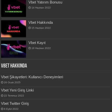
Vbet Yatırım Bonusu
14 Haziran 2022
Vbet Hakkında
15 Haziran 2022
Vbet Kayıt
16 Haziran 2022
Vbet Hakkında
Vbet Şikayetleri: Kullanıcı Deneyimleri
26 Ocak 2025
Vbet Yeni Giriş Linki
22 Temmuz 2022
Vbet Twitter Giriş
6 Eylül 2022