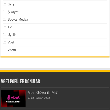
Giriş
Şikayet
Sosyal Medya
TV
Üyelik
Vbet
Vbettr
Vbet Popüler Konular
Vbet Güvenilir Mi?
12 Haziran 2022