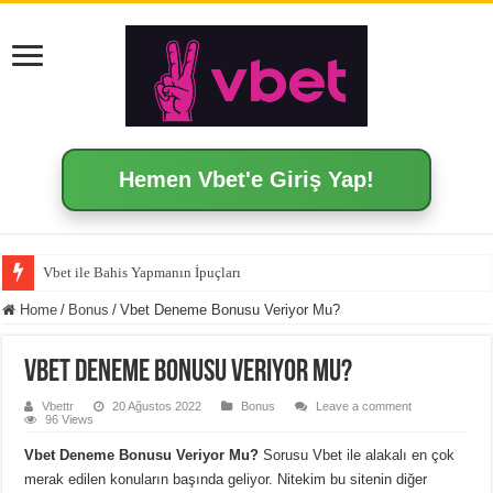
Hemen Vbet'e Giriş Yap!
Vbet ile Bahis Yapmanın İpuçları
Home
/
Bonus
/
Vbet Deneme Bonusu Veriyor Mu?
Vbet Deneme Bonusu Veriyor Mu?
Vbettr
20 Ağustos 2022
Bonus
Leave a comment
96 Views
Vbet Deneme Bonusu Veriyor Mu?
Sorusu Vbet ile alakalı en çok
merak edilen konuların başında geliyor. Nitekim bu sitenin diğer