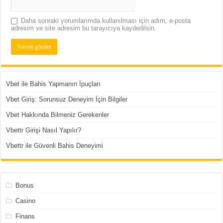
Daha sonraki yorumlarımda kullanılması için adım, e-posta
adresim ve site adresim bu tarayıcıya kaydedilsin.
Vbet ile Bahis Yapmanın İpuçları
Vbet Giriş: Sorunsuz Deneyim İçin Bilgiler
Vbet Hakkında Bilmeniz Gerekenler
Vbettr Girişi Nasıl Yapılır?
Vbettr ile Güvenli Bahis Deneyimi
Bonus
Casino
Finans