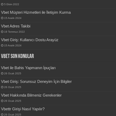
5 Ekim 2022
Vbet Müşteri Hizmetleri ile İletişim Kurma
15 Aralık 2024
Vbet Adres Takibi
19 Temmuz 2022
Vbet Giriş: Kullanıcı Dostu Arayüz
15 Aralık 2024
Vbet Son Konular
Vbet ile Bahis Yapmanın İpuçları
26 Ocak 2025
Vbet Giriş: Sorunsuz Deneyim İçin Bilgiler
26 Ocak 2025
Vbet Hakkında Bilmeniz Gerekenler
26 Ocak 2025
Vbettr Girişi Nasıl Yapılır?
26 Ocak 2025