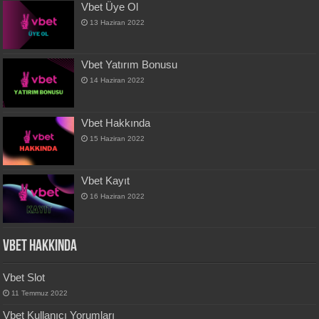
Vbet Üye Ol
13 Haziran 2022
Vbet Yatırım Bonusu
14 Haziran 2022
Vbet Hakkında
15 Haziran 2022
Vbet Kayıt
16 Haziran 2022
Vbet Hakkında
Vbet Slot
11 Temmuz 2022
Vbet Kullanıcı Yorumları