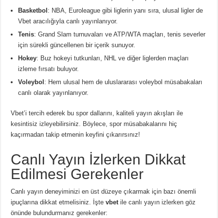
Basketbol
: NBA, Euroleague gibi liglerin yanı sıra, ulusal ligler de
Vbet aracılığıyla canlı yayınlanıyor.
Tenis
: Grand Slam turnuvaları ve ATP/WTA maçları, tenis severler
için sürekli güncellenen bir içerik sunuyor.
Hokey
: Buz hokeyi tutkunları, NHL ve diğer liglerden maçları
izleme fırsatı buluyor.
Voleybol
: Hem ulusal hem de uluslararası voleybol müsabakaları
canlı olarak yayınlanıyor.
Vbet’i tercih ederek bu spor dallarını, kaliteli yayın akışları ile
kesintisiz izleyebilirsiniz. Böylece, spor müsabakalarını hiç
kaçırmadan takip etmenin keyfini çıkarırsınız!
Canlı Yayın İzlerken Dikkat
Edilmesi Gerekenler
Canlı yayın deneyiminizi en üst düzeye çıkarmak için bazı önemli
ipuçlarına dikkat etmelisiniz. İşte
vbet
ile canlı yayın izlerken göz
önünde bulundurmanız gerekenler: