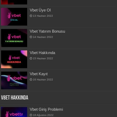
Vbet Üye Ol
13 Haziran 2022
Vbet Yatırım Bonusu
14 Haziran 2022
Vbet Hakkında
15 Haziran 2022
Vbet Kayıt
16 Haziran 2022
Vbet Hakkında
Vbet Giriş Problemi
18 Ağustos 2022