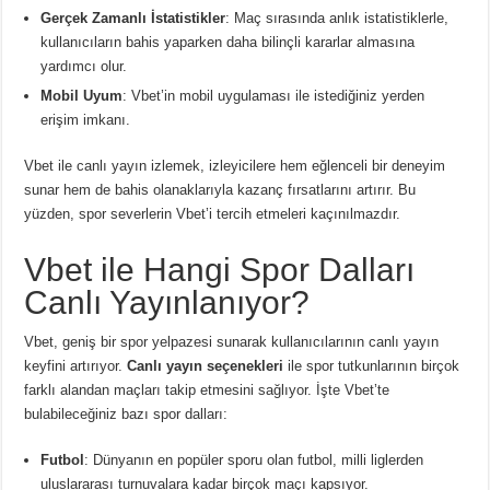
Gerçek Zamanlı İstatistikler
: Maç sırasında anlık istatistiklerle,
kullanıcıların bahis yaparken daha bilinçli kararlar almasına
yardımcı olur.
Mobil Uyum
: Vbet’in mobil uygulaması ile istediğiniz yerden
erişim imkanı.
Vbet ile canlı yayın izlemek, izleyicilere hem eğlenceli bir deneyim
sunar hem de bahis olanaklarıyla kazanç fırsatlarını artırır. Bu
yüzden, spor severlerin Vbet’i tercih etmeleri kaçınılmazdır.
Vbet ile Hangi Spor Dalları
Canlı Yayınlanıyor?
Vbet, geniş bir spor yelpazesi sunarak kullanıcılarının canlı yayın
keyfini artırıyor.
Canlı yayın seçenekleri
ile spor tutkunlarının birçok
farklı alandan maçları takip etmesini sağlıyor. İşte Vbet’te
bulabileceğiniz bazı spor dalları:
Futbol
: Dünyanın en popüler sporu olan futbol, milli liglerden
uluslararası turnuvalara kadar birçok maçı kapsıyor.