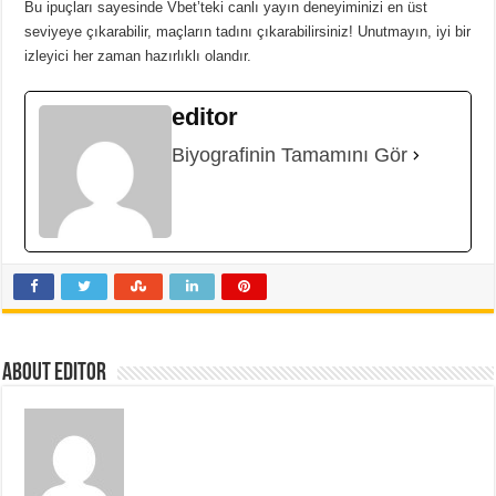
Bu ipuçları sayesinde Vbet’teki canlı yayın deneyiminizi en üst
seviyeye çıkarabilir, maçların tadını çıkarabilirsiniz! Unutmayın, iyi bir
izleyici her zaman hazırlıklı olandır.
editor
Biyografinin Tamamını Gör
About editor