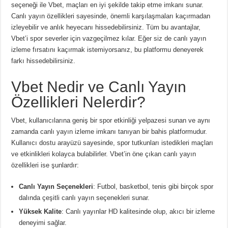
seçeneği ile Vbet, maçları en iyi şekilde takip etme imkanı sunar.
Canlı yayın özellikleri sayesinde, önemli karşılaşmaları kaçırmadan
izleyebilir ve anlık heyecanı hissedebilirsiniz. Tüm bu avantajlar,
Vbet’i spor severler için vazgeçilmez kılar. Eğer siz de canlı yayın
izleme fırsatını kaçırmak istemiyorsanız, bu platformu deneyerek
farkı hissedebilirsiniz.
Vbet Nedir ve Canlı Yayın
Özellikleri Nelerdir?
Vbet, kullanıcılarına geniş bir spor etkinliği yelpazesi sunan ve aynı
zamanda canlı yayın izleme imkanı tanıyan bir bahis platformudur.
Kullanıcı dostu arayüzü sayesinde, spor tutkunları istedikleri maçları
ve etkinlikleri kolayca bulabilirler. Vbet’in öne çıkan canlı yayın
özellikleri ise şunlardır:
Canlı Yayın Seçenekleri
: Futbol, basketbol, tenis gibi birçok spor
dalında çeşitli canlı yayın seçenekleri sunar.
Yüksek Kalite
: Canlı yayınlar HD kalitesinde olup, akıcı bir izleme
deneyimi sağlar.