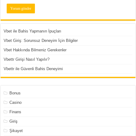
Vbet ile Bahis Yapmanın İpuçları
Vbet Giriş: Sorunsuz Deneyim İçin Bilgiler
Vbet Hakkında Bilmeniz Gerekenler
Vbettr Girişi Nasıl Yapılır?
Vbettr ile Güvenli Bahis Deneyimi
Bonus
Casino
Finans
Giriş
Şikayet