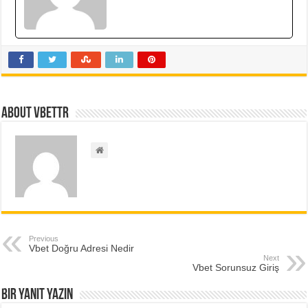
About Vbettr
Previous
Vbet Doğru Adresi Nedir
Next
Vbet Sorunsuz Giriş
Bir yanıt yazın