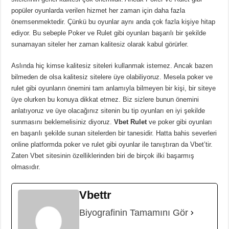
popüler oyunlarda verilen hizmet her zaman için daha fazla
önemsenmektedir. Çünkü bu oyunlar aynı anda çok fazla kişiye hitap
ediyor. Bu sebeple Poker ve Rulet gibi oyunları başarılı bir şekilde
sunamayan siteler her zaman kalitesiz olarak kabul görürler.
Aslında hiç kimse kalitesiz siteleri kullanmak istemez. Ancak bazen
bilmeden de olsa kalitesiz sitelere üye olabiliyoruz. Mesela poker ve
rulet gibi oyunların önemini tam anlamıyla bilmeyen bir kişi, bir siteye
üye olurken bu konuya dikkat etmez. Biz sizlere bunun önemini
anlatıyoruz ve üye olacağınız sitenin bu tip oyunları en iyi şekilde
sunmasını beklemelisiniz diyoruz.
Vbet Rulet
ve poker gibi oyunları
en başarılı şekilde sunan sitelerden bir tanesidir. Hatta bahis severleri
online platformda poker ve rulet gibi oyunlar ile tanıştıran da Vbet’tir.
Zaten Vbet sitesinin özelliklerinden biri de birçok ilki başarmış
olmasıdır.
Vbettr
Biyografinin Tamamını Gör