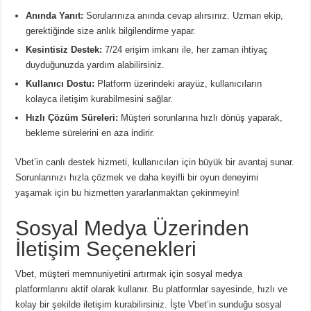
Anında Yanıt:
Sorularınıza anında cevap alırsınız. Uzman ekip,
gerektiğinde size anlık bilgilendirme yapar.
Kesintisiz Destek:
7/24 erişim imkanı ile, her zaman ihtiyaç
duyduğunuzda yardım alabilirsiniz.
Kullanıcı Dostu:
Platform üzerindeki arayüz, kullanıcıların
kolayca iletişim kurabilmesini sağlar.
Hızlı Çözüm Süreleri:
Müşteri sorunlarına hızlı dönüş yaparak,
bekleme sürelerini en aza indirir.
Vbet’in canlı destek hizmeti, kullanıcıları için büyük bir avantaj sunar.
Sorunlarınızı hızla çözmek ve daha keyifli bir oyun deneyimi
yaşamak için bu hizmetten yararlanmaktan çekinmeyin!
Sosyal Medya Üzerinden
İletişim Seçenekleri
Vbet, müşteri memnuniyetini artırmak için sosyal medya
platformlarını aktif olarak kullanır. Bu platformlar sayesinde, hızlı ve
kolay bir şekilde iletişim kurabilirsiniz. İşte Vbet’in sunduğu sosyal