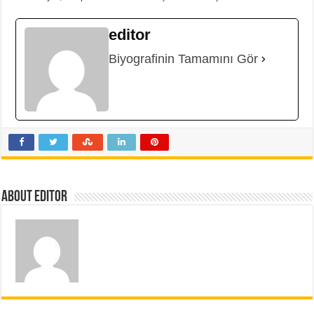
editor
Biyografinin Tamamını Gör
About editor