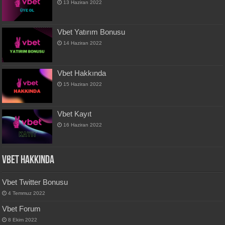
13 Haziran 2022
Vbet Yatırım Bonusu
14 Haziran 2022
Vbet Hakkında
15 Haziran 2022
Vbet Kayıt
16 Haziran 2022
Vbet Hakkında
Vbet Twitter Bonusu
4 Temmuz 2022
Vbet Forum
8 Ekim 2022