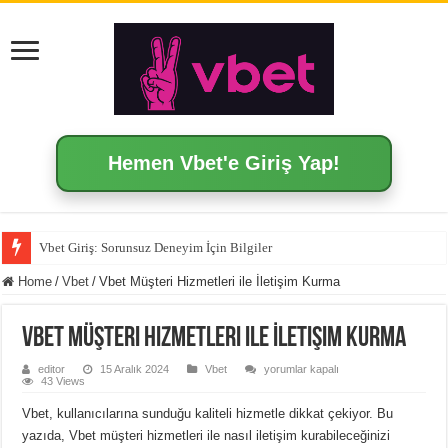
Hemen Vbet'e Giriş Yap!
Vbet Giriş: Sorunsuz Deneyim İçin Bilgiler
Home
/
Vbet
/
Vbet Müşteri Hizmetleri ile İletişim Kurma
Vbet Müşteri Hizmetleri ile İletişim Kurma
Vbet
editor
15 Aralık 2024
Vbet
yorumlar kapalı
Müşteri
43 Views
Hizmetleri
ile
Vbet, kullanıcılarına sunduğu kaliteli hizmetle dikkat çekiyor. Bu
İletişim
Kurma
yazıda, Vbet müşteri hizmetleri ile nasıl iletişim kurabileceğinizi
için