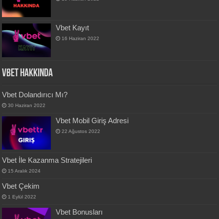
Vbet Kayıt
16 Haziran 2022
Vbet Hakkında
Vbet Dolandırıcı Mı?
30 Haziran 2022
Vbet Mobil Giriş Adresi
22 Ağustos 2022
Vbet İle Kazanma Stratejileri
15 Aralık 2024
Vbet Çekim
1 Eylül 2022
Vbet Bonusları