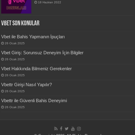
18 Haziran 2022
Vbet Son Konular
Vbet ile Bahis Yapmanın İpuçları
26 Ocak 2025
Vbet Giriş: Sorunsuz Deneyim İçin Bilgiler
26 Ocak 2025
Vbet Hakkında Bilmeniz Gerekenler
26 Ocak 2025
Vbettr Girişi Nasıl Yapılır?
26 Ocak 2025
Vbettr ile Güvenli Bahis Deneyimi
26 Ocak 2025