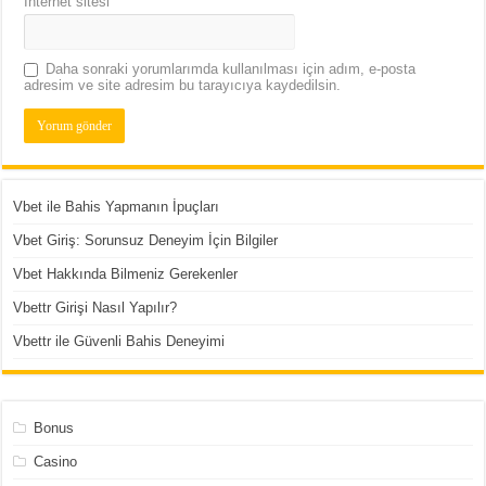
İnternet sitesi
Daha sonraki yorumlarımda kullanılması için adım, e-posta
adresim ve site adresim bu tarayıcıya kaydedilsin.
Vbet ile Bahis Yapmanın İpuçları
Vbet Giriş: Sorunsuz Deneyim İçin Bilgiler
Vbet Hakkında Bilmeniz Gerekenler
Vbettr Girişi Nasıl Yapılır?
Vbettr ile Güvenli Bahis Deneyimi
Bonus
Casino