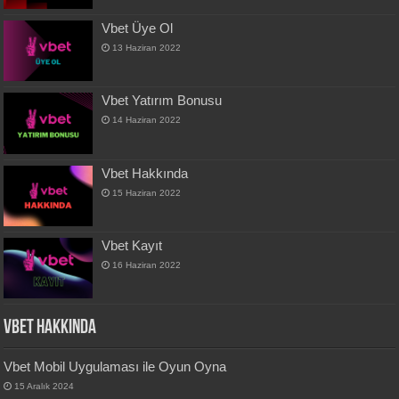
Vbet Üye Ol
13 Haziran 2022
Vbet Yatırım Bonusu
14 Haziran 2022
Vbet Hakkında
15 Haziran 2022
Vbet Kayıt
16 Haziran 2022
Vbet Hakkında
Vbet Mobil Uygulaması ile Oyun Oyna
15 Aralık 2024