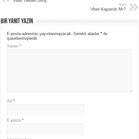
Vbet Twitter Giriş
Next
Vbet Kapandı Mı?
Bir yanıt yazın
E-posta adresiniz yayınlanmayacak.
Gerekli alanlar
*
ile
işaretlenmişlerdir
Yorum
*
Ad
*
E-posta
*