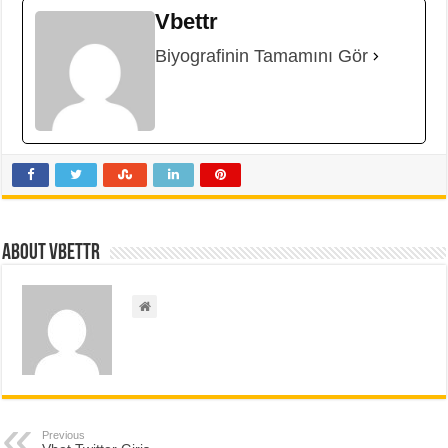
Vbettr
Biyografinin Tamamını Gör
About Vbettr
Previous