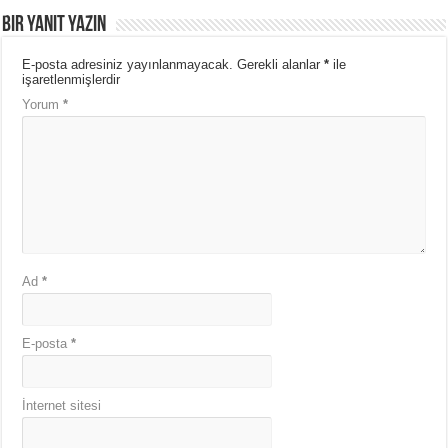
Bir yanıt yazın
E-posta adresiniz yayınlanmayacak.
Gerekli alanlar
*
ile
işaretlenmişlerdir
Yorum
*
Ad
*
E-posta
*
İnternet sitesi