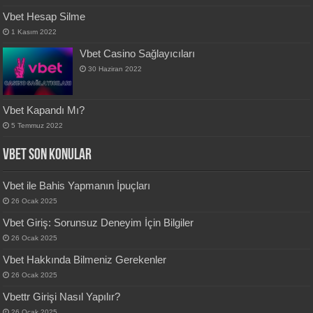
Vbet Hesap Silme
1 Kasım 2022
Vbet Casino Sağlayıcıları
30 Haziran 2022
Vbet Kapandı Mı?
5 Temmuz 2022
Vbet Son Konular
Vbet ile Bahis Yapmanın İpuçları
26 Ocak 2025
Vbet Giriş: Sorunsuz Deneyim İçin Bilgiler
26 Ocak 2025
Vbet Hakkında Bilmeniz Gerekenler
26 Ocak 2025
Vbettr Girişi Nasıl Yapılır?
26 Ocak 2025