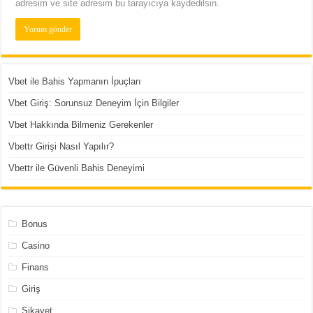
adresim ve site adresim bu tarayıcıya kaydedilsin.
Vbet ile Bahis Yapmanın İpuçları
Vbet Giriş: Sorunsuz Deneyim İçin Bilgiler
Vbet Hakkında Bilmeniz Gerekenler
Vbettr Girişi Nasıl Yapılır?
Vbettr ile Güvenli Bahis Deneyimi
Bonus
Casino
Finans
Giriş
Şikayet