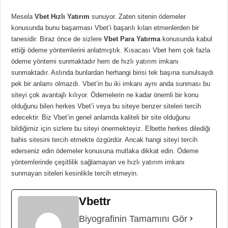
Mesela
Vbet Hızlı Yatırım
sunuyor. Zaten sitenin ödemeler
konusunda bunu başarması Vbet’i başarılı kılan etmenlerden bir
tanesidir. Biraz önce de sizlere
Vbet Para Yatırma
konusunda kabul
ettiği ödeme yöntemlerini anlatmıştık. Kısacası Vbet hem çok fazla
ödeme yöntemi sunmaktadır hem de hızlı yatırım imkanı
sunmaktadır. Aslında bunlardan herhangi birisi tek başına sunulsaydı
pek bir anlamı olmazdı. Vbet’in bu iki imkanı aynı anda sunması bu
siteyi çok avantajlı kılıyor. Ödemelerin ne kadar önemli bir konu
olduğunu bilen herkes Vbet’i veya bu siteye benzer siteleri tercih
edecektir. Biz Vbet’in genel anlamda kaliteli bir site olduğunu
bildiğimiz için sizlere bu siteyi önermekteyiz. Elbette herkes dilediği
bahis sitesini tercih etmekte özgürdür. Ancak hangi siteyi tercih
ederseniz edin ödemeler konusuna mutlaka dikkat edin. Ödeme
yöntemlerinde çeşitlilik sağlamayan ve hızlı yatırım imkanı
sunmayan siteleri kesinlikle tercih etmeyin.
Vbettr
Biyografinin Tamamını Gör