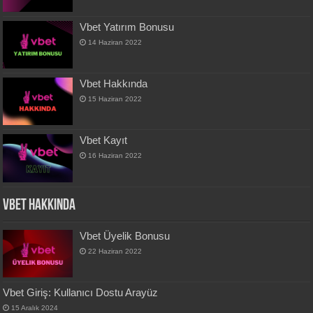
Vbet Yatırım Bonusu
14 Haziran 2022
Vbet Hakkında
15 Haziran 2022
Vbet Kayıt
16 Haziran 2022
Vbet Hakkında
Vbet Üyelik Bonusu
22 Haziran 2022
Vbet Giriş: Kullanıcı Dostu Arayüz
15 Aralık 2024