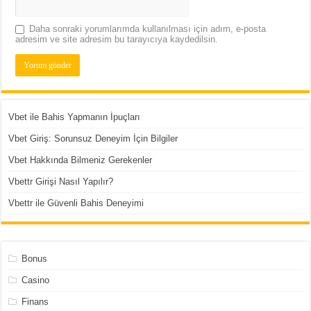
Daha sonraki yorumlarımda kullanılması için adım, e-posta
adresim ve site adresim bu tarayıcıya kaydedilsin.
Vbet ile Bahis Yapmanın İpuçları
Vbet Giriş: Sorunsuz Deneyim İçin Bilgiler
Vbet Hakkında Bilmeniz Gerekenler
Vbettr Girişi Nasıl Yapılır?
Vbettr ile Güvenli Bahis Deneyimi
Bonus
Casino
Finans