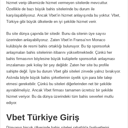
hizmet verip ülkemizde hizmet vermeyen sitelerde mevcuttur.
Özellikle de bazı büyük bahis sitelerinde bu durum ile
karşılaşabiliyoruz. Ancak Vbet’in hizmet anlayışında bu yoktur. Vbet,
Türkiye gibi büyük ülkelerde en iyi şekilde hizmet verir.
Bu site dünya çapında bir sitedir. Bunu da sitenin üye sayısı
üzerinden anlayabiliyoruz. Zaten Vbet’in Fransa’nın Monaco
kulübüyle de resmi bahis ortaklığı bulunuyor. Bu tip sponsorluk
anlaşmaları bahis sitelerinin itibarını yükseltmektedir. Çünkü her
bahis firmasının böylesine büyük kulüplerle sponsorluk anlaşması
imzalaması pek kolay bir şey değildir. Zaten her site bu profile
sahipte değil. İşte bu durum Vbet gibi siteleri zirvede yalnız bırakıyor.
Aslında böyle büyük bahis şirketlerinin üyelik için para bile talep
etmesi gerekebilir. Çünkü bu siteleri diğerlerinden net bir şekilde
ayırabilmeliyiz. Ancak Vbet firması tamamen ücretsiz bir şekilde
hizmet veriyor. Bu da dünya üzerindeki tüm bahis severleri mutlu
ediyor.
Vbet Türkiye Giriş
Dünyanın birçok ülkesinde bahis siteleri rahatlıkla faaliyetlerini