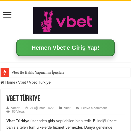
Hemen Vbet'e Giriş Yap!
Vbet ile Bahis Yapmanın İpuçları
Home
/
Vbet
/
Vbet Türkiye
Vbet Türkiye
Vbettr
24 Ağustos 2022
Vbet
Leave a comment
88 Views
Vbet Türkiye
üzerinden giriş yapılabilen bir sitedir. Bilindiği üzere
bahis siteleri tüm ülkelerde hizmet vermezler. Dünya genelinde