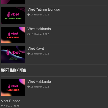
Vbet Yatırım Bonusu
14 Haziran 2022
Vbet Hakkında
15 Haziran 2022
Vbet Kayıt
16 Haziran 2022
Vbet Hakkında
Vbet Hakkında
15 Haziran 2022
Vbet E-spor
6 Kasım 2022