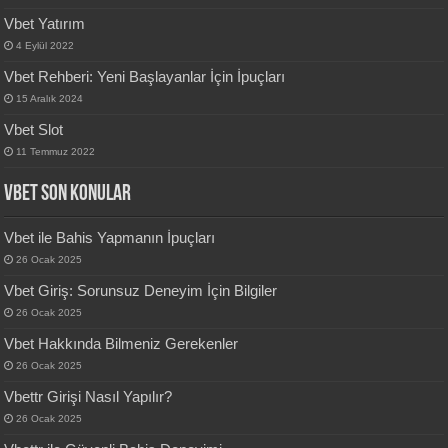
Vbet Yatırım
4 Eylül 2022
Vbet Rehberi: Yeni Başlayanlar İçin İpuçları
15 Aralık 2024
Vbet Slot
11 Temmuz 2022
Vbet Son Konular
Vbet ile Bahis Yapmanın İpuçları
26 Ocak 2025
Vbet Giriş: Sorunsuz Deneyim İçin Bilgiler
26 Ocak 2025
Vbet Hakkında Bilmeniz Gerekenler
26 Ocak 2025
Vbettr Girişi Nasıl Yapılır?
26 Ocak 2025