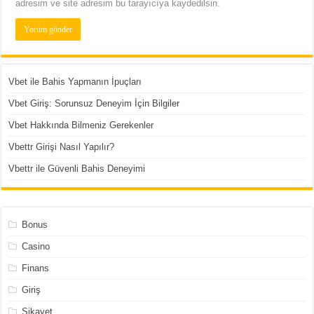
adresim ve site adresim bu tarayıcıya kaydedilsin.
Vbet ile Bahis Yapmanın İpuçları
Vbet Giriş: Sorunsuz Deneyim İçin Bilgiler
Vbet Hakkında Bilmeniz Gerekenler
Vbettr Girişi Nasıl Yapılır?
Vbettr ile Güvenli Bahis Deneyimi
Bonus
Casino
Finans
Giriş
Şikayet