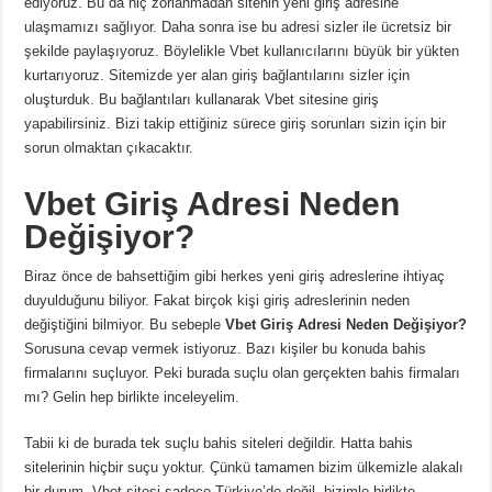
ediyoruz. Bu da hiç zorlanmadan sitenin yeni giriş adresine
ulaşmamızı sağlıyor. Daha sonra ise bu adresi sizler ile ücretsiz bir
şekilde paylaşıyoruz. Böylelikle Vbet kullanıcılarını büyük bir yükten
kurtarıyoruz. Sitemizde yer alan giriş bağlantılarını sizler için
oluşturduk. Bu bağlantıları kullanarak Vbet sitesine giriş
yapabilirsiniz. Bizi takip ettiğiniz sürece giriş sorunları sizin için bir
sorun olmaktan çıkacaktır.
Vbet Giriş Adresi Neden
Değişiyor?
Biraz önce de bahsettiğim gibi herkes yeni giriş adreslerine ihtiyaç
duyulduğunu biliyor. Fakat birçok kişi giriş adreslerinin neden
değiştiğini bilmiyor. Bu sebeple
Vbet Giriş Adresi Neden Değişiyor?
Sorusuna cevap vermek istiyoruz. Bazı kişiler bu konuda bahis
firmalarını suçluyor. Peki burada suçlu olan gerçekten bahis firmaları
mı? Gelin hep birlikte inceleyelim.
Tabii ki de burada tek suçlu bahis siteleri değildir. Hatta bahis
sitelerinin hiçbir suçu yoktur. Çünkü tamamen bizim ülkemizle alakalı
bir durum. Vbet sitesi sadece Türkiye’de değil, bizimle birlikte