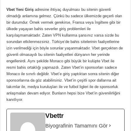
Vbet Yeni Giriş
adresine ihtiyaç duyulması bu sitenin güvenli
olmadığı anlamına gelmez. Çünkü bu sadece ülkemizde geçerli olan
bir durumdur. Örnek vermek gerekirse, Fransa veya İngiltere gibi bir
ülkede yaşayan bahis severler giriş problemleri ile
karşılaşmamaktadır. Zaten VPN kullanma şansınız varsa sizde bu
sorundan etkilenmezsiniz. Türkiye’de bahis sitelerinin faaliyetlerine
izin verilmediği için böyle sorunlar yaşanmaktadır. Vbet gerçekten de
güvenli olmasaydı bu sitenin faaliyetleri dünyanın her yerinde
engellenirdi. Aynı şekilde Monaco gibi büyük bir kulüpte Vbet ile
resmi bahis ortaklığı yapmazdı. Zaten Vbet’in sponsorları sadece
Monaco ile sınırlı değildir. Vbet’e giriş yaptıktan sonra sitenin diğer
sponsorlarına da göz atabilirsiniz. Vbet’in çeşitli spor dallarına ait
takımlar ile, medya kuruluşları ile ve futbol ligleri ile de sponsorluk
anlaşmaları devam ediyor. Bunların hepsi bize Vbet’in güvenilirliğini
kanıtlıyor.
Vbettr
Biyografinin Tamamını Gör