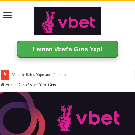
Hemen Vbet'e Giriş Yap!
Vbet ile Bahis Yapmanın İpuçları
Home
/
Giriş
/
Vbet Yeni Giriş