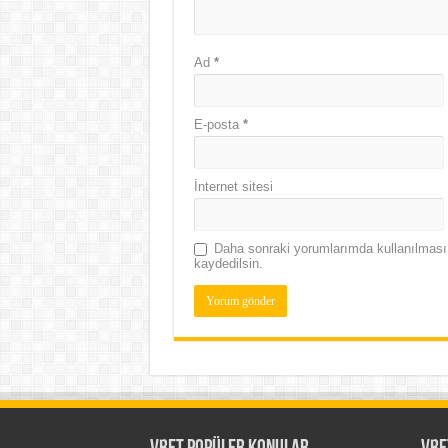
Ad
*
E-posta
*
İnternet sitesi
Daha sonraki yorumlarımda kullanılması 
kaydedilsin.