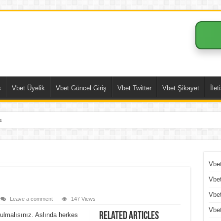
ş
Vbet Üyelik
Vbet Güncel Giriş
Vbet Twitter
Vbet Şikayet
İle
ı
Vbet
Vbet
Vbet
Leave a comment
147 Views
Vbet
Related Articles
bulmalısınız. Aslında herkes