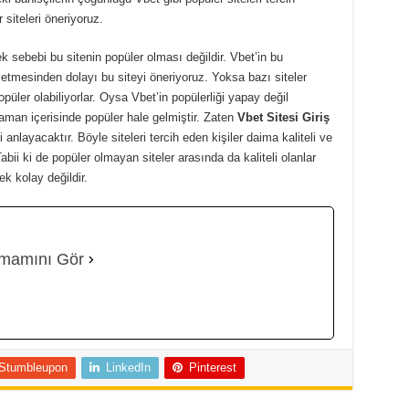
 siteleri öneriyoruz.
k sebebi bu sitenin popüler olması değildir. Vbet’in bu
lde etmesinden dolayı bu siteyi öneriyoruz. Yoksa bazı siteler
püler olabiliyorlar. Oysa Vbet’in popülerliği yapay değil
zaman içerisinde popüler hale gelmiştir. Zaten
Vbet Sitesi Giriş
nlayacaktır. Böyle siteleri tercih eden kişiler daima kaliteli ve
abii ki de popüler olmayan siteler arasında da kaliteli olanlar
ek kolay değildir.
amamını Gör
Stumbleupon
LinkedIn
Pinterest