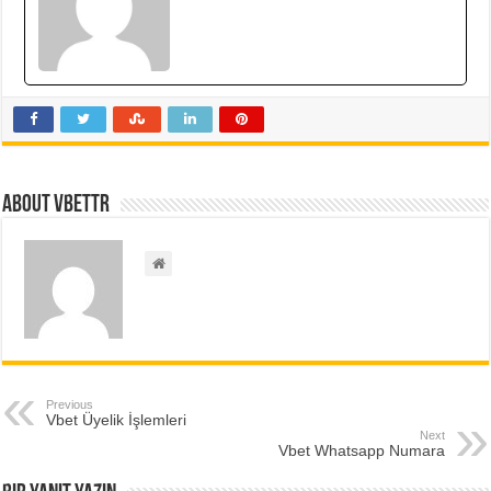
About Vbettr
Previous
Vbet Üyelik İşlemleri
Next
Vbet Whatsapp Numara