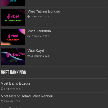
Vbet Yatırım Bonusu
14 Haziran 2022
Vbet Hakkında
15 Haziran 2022
Vbet Kayıt
16 Haziran 2022
Vbet Hakkında
Vbet Bahis Bozdur
1 Ağustos 2022
Vbet Nedir? Detaylı Vbet Rehberi
15 Aralık 2024