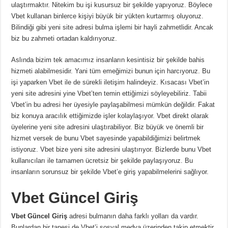
ulaştırmaktır. Nitekim bu işi kusursuz bir şekilde yapıyoruz. Böylece
Vbet kullanan binlerce kişiyi büyük bir yükten kurtarmış oluyoruz.
Bilindiği gibi yeni site adresi bulma işlemi bir hayli zahmetlidir. Ancak
biz bu zahmeti ortadan kaldırıyoruz.
Aslında bizim tek amacımız insanların kesintisiz bir şekilde bahis
hizmeti alabilmesidir. Yani tüm emeğimizi bunun için harcıyoruz. Bu
işi yaparken Vbet ile de sürekli iletişim halindeyiz. Kısacası Vbet’in
yeni site adresini yine Vbet’ten temin ettiğimizi söyleyebiliriz. Tabii
Vbet’in bu adresi her üyesiyle paylaşabilmesi mümkün değildir. Fakat
biz konuya aracılık ettiğimizde işler kolaylaşıyor. Vbet direkt olarak
üyelerine yeni site adresini ulaştırabiliyor. Biz büyük ve önemli bir
hizmet versek de bunu Vbet sayesinde yapabildiğimizi belirtmek
istiyoruz. Vbet bize yeni site adresini ulaştırıyor. Bizlerde bunu Vbet
kullanıcıları ile tamamen ücretsiz bir şekilde paylaşıyoruz. Bu
insanların sorunsuz bir şekilde Vbet’e giriş yapabilmelerini sağlıyor.
Vbet Güncel Giriş
Vbet Güncel Giriş
adresi bulmanın daha farklı yolları da vardır.
Bunlardan bir tanesi de Vbet’i sosyal medya üzerinden takip etmektir.