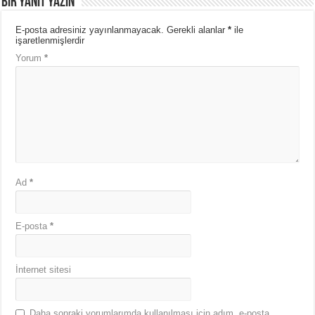
Bir yanıt yazın
E-posta adresiniz yayınlanmayacak.
Gerekli alanlar
*
ile
işaretlenmişlerdir
Yorum
*
Ad
*
E-posta
*
İnternet sitesi
Daha sonraki yorumlarımda kullanılması için adım, e-posta