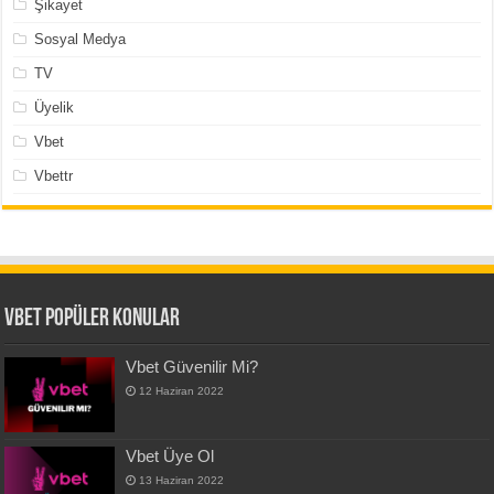
Şikayet
Sosyal Medya
TV
Üyelik
Vbet
Vbettr
Vbet Popüler Konular
Vbet Güvenilir Mi?
12 Haziran 2022
Vbet Üye Ol
13 Haziran 2022