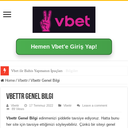
Hemen Vbet'e Giriş Yap!
Vbet ile Bahis Yapmanın İpuçları
Vbet Giriş: Sorunsuz Deneyim İçin Bilgiler
Home
/
Vbettr
/
Vbettr Genel Bilgi
Vbettr Genel Bilgi
Vbettr
17 Temmuz 2022
Vbettr
Leave a comment
89 Views
Vbettr Genel Bilgi
edinmenizi şiddetle tavsiye ediyoruz. Hatta bunu
her site için tavsiye ettiğimizi söyleyebiliriz. Çünkü bir siteyi genel