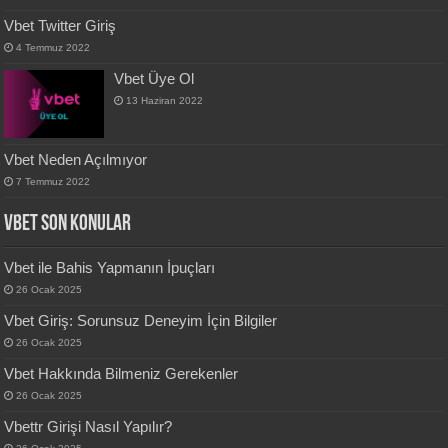
Vbet Twitter Giriş
4 Temmuz 2022
Vbet Üye Ol
13 Haziran 2022
Vbet Neden Açılmıyor
7 Temmuz 2022
Vbet Son Konular
Vbet ile Bahis Yapmanın İpuçları
26 Ocak 2025
Vbet Giriş: Sorunsuz Deneyim İçin Bilgiler
26 Ocak 2025
Vbet Hakkında Bilmeniz Gerekenler
26 Ocak 2025
Vbettr Girişi Nasıl Yapılır?