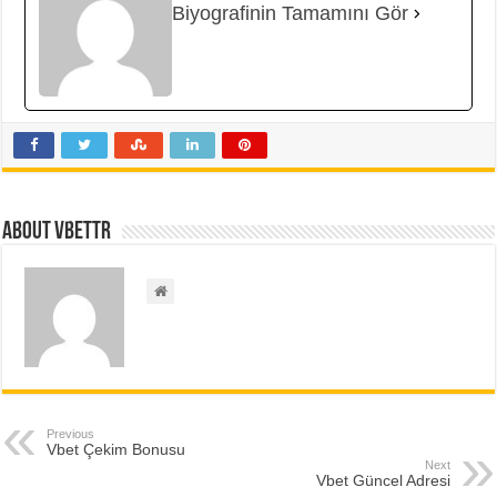
Biyografinin Tamamını Gör
About Vbettr
Previous
Vbet Çekim Bonusu
Next
Vbet Güncel Adresi