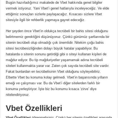
Bugün hazırladığımız makalede de Vbet hakkında genel bilgiler
vermek istiyoruz. Yani Vbet’i genel hatlarıyla inceleyeceğiz. Ve elde
ettiğimiz sonuçları sizlerle paylaşacağız. Kısacası sizlere Vbet
sitesiyle ilgili bir rehberlik yapmaya gayret edeceğiz.
Her şeyden önce Vbet’in oldukça tecrübeli bir bahis sitesi olduğunu
belirtmemiz gerektiğini düşünüyoruz. Çünkü günümüz şartlarında bir
sitenin tecrübeli olup olmadığı çok önemlidir. Nitekim çoğu bahis
sitesi tecrübesizliğinden dolayı büyük hatalar yapabiliyor. Bu
hatalarda o sitenin sonunu getirdiği gibi o siteyi kullanan kişileri de
mağdur ediyor. Bu tip mağduriyetler yaşamamak adına tecrübeli
siteleri kullanmakta yarar var. Zaten çok sayıda tecrübeli site vardır.
Fakat bunlardan en tecrübelisinin Vbet olduğunu söyleyebiliriz.
Elbette Vbet bu konuma kolay gelmedi. Vbet’in başarısında yılların
emeği ve çalışması var. Bu da Vbet’i diğer sitelerden farklı bir
konuma yerleştiriyor. İşte biz bu konumu kısaca ‘zirve’ diye
nitelendiriyoruz.
Vbet Özellikleri
Vbet Özellikleri
öğrenmelisiniz. Çünkü her sitenin özellikleri arasında