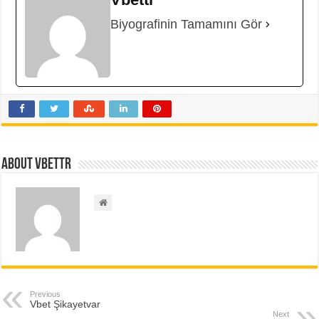
Biyografinin Tamamını Gör
About Vbettr
Previous
Vbet Şikayetvar
Next