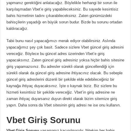
yapmanız gerektiğini anlatacağız. Böylelikle herhangi bir sorun ile
karşılaşmadan Vbet’e giriş yapabileceksiniz. Bu sayede kesintisiz
bahis hizmetinin tadını çıkarabileceksiniz. Zaten günümüzdeki
bahisçilerin yaşadığı en büyük sorun budur. Bizde bu sorunu ortadan
kaldıracağız.
Tabii bunu nasıl yapacağımızı merak ediyor olabilirsiniz. Aslında
yapacağımız şey çok basit. Sadece sizlere Vbet güncel giriş adresini
vereceğiz. Böylece bu güncel adres üzerinden Vbet’e giriş
yapacaksınız. Zaten güncel giriş adresiniz yoksa hiçbir bahis sitesine
giriş yapamazsınız. Bu adresler sürekli olarak güncellendiği için
sürekli olarak da güncel giriş adresine ihtiyacınız olacak. Bu sebeple
güncel giriş adreslerini düzenli bir şekilde elde edebileceğiniz bir
kaynağa ihtiyaç duyacaksınız. İşte o kaynak biziz. Biz sizlere bu
hizmeti kesintisiz bir şekilde vereceğiz. Vbet’in giriş adresine ne
zaman ihtiyaç duyarsanız duyun direkt olarak bizim sitemize giriş
yapın. Daha sonra da Vbet sitesinin giriş adresi ne ise onu kullanın.
Vbet Giriş Sorunu
Vbet Giriş Sorunu
yaşamanız kaçınılmazdır. Nitekim her bahis