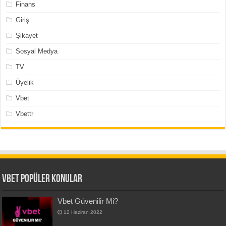
Finans
Giriş
Şikayet
Sosyal Medya
TV
Üyelik
Vbet
Vbettr
Vbet Popüler Konular
Vbet Güvenilir Mi?
12 Haziran 2022