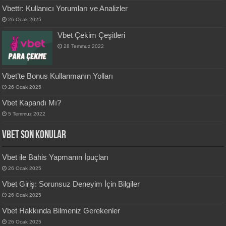
Vbettr: Kullanıcı Yorumları ve Analizler
26 Ocak 2025
Vbet Çekim Çeşitleri
28 Temmuz 2022
Vbet’te Bonus Kullanmanın Yolları
26 Ocak 2025
Vbet Kapandı Mı?
5 Temmuz 2022
Vbet Son Konular
Vbet ile Bahis Yapmanın İpuçları
26 Ocak 2025
Vbet Giriş: Sorunsuz Deneyim İçin Bilgiler
26 Ocak 2025
Vbet Hakkında Bilmeniz Gerekenler
26 Ocak 2025