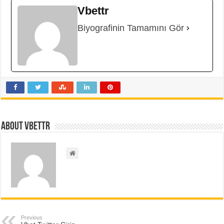
Vbettr
Biyografinin Tamamını Gör
About Vbettr
Previous