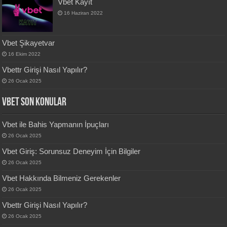
Vbet Kayıt
16 Haziran 2022
Vbet Şikayetvar
16 Ekim 2022
Vbettr Girişi Nasıl Yapılır?
26 Ocak 2025
Vbet Son Konular
Vbet ile Bahis Yapmanın İpuçları
26 Ocak 2025
Vbet Giriş: Sorunsuz Deneyim İçin Bilgiler
26 Ocak 2025
Vbet Hakkında Bilmeniz Gerekenler
26 Ocak 2025
Vbettr Girişi Nasıl Yapılır?
26 Ocak 2025