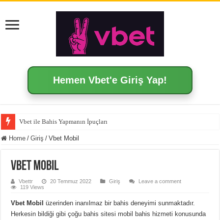
Hemen Vbet'e Giriş Yap!
Vbet ile Bahis Yapmanın İpuçları
Home
/
Giriş
/
Vbet Mobil
Vbet Mobil
Vbettr
20 Temmuz 2022
Giriş
Leave a comment
119 Views
Vbet Mobil
üzerinden inanılmaz bir bahis deneyimi sunmaktadır.
Herkesin bildiği gibi çoğu bahis sitesi mobil bahis hizmeti konusunda