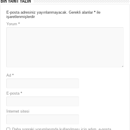
Bir yanıt yazın
E-posta adresiniz yayınlanmayacak.
Gerekli alanlar
*
ile
işaretlenmişlerdir
Yorum
*
Ad
*
E-posta
*
İnternet sitesi
Daha sonraki yorumlarımda kullanılması için adım, e-posta